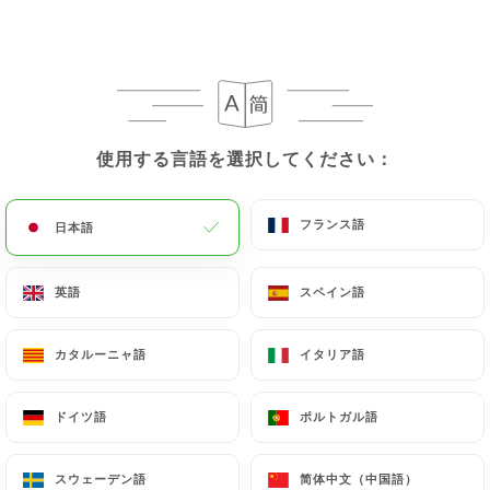
使用する言語を選択してください：
使用する言語を選択してください：
フランス語
フランス語
日本語
日本語
英語
英語
スペイン語
スペイン語
カタルーニャ語
カタルーニャ語
イタリア語
イタリア語
ドイツ語
ドイツ語
ポルトガル語
ポルトガル語
スウェーデン語
スウェーデン語
简体中文（中国語）
简体中文（中国語）