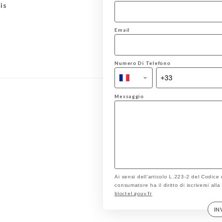
is
Email
Numero Di Telefono
Messaggio
Ai sensi dell’articolo L.223-2 del Codice
consumatore ha il diritto di iscriversi all
bloctel.gouv.fr
IN