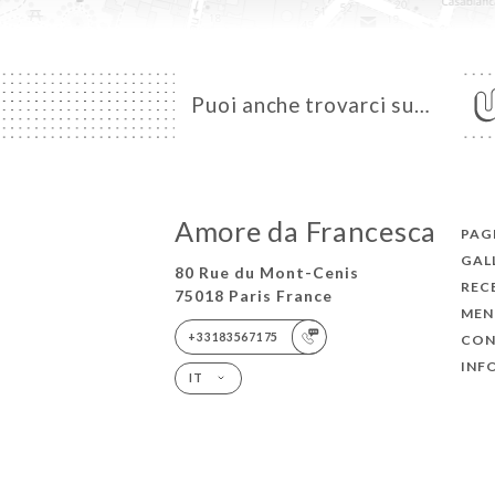
Puoi anche trovarci su…
Amore da Francesca
PAGI
GAL
80 Rue du Mont-Cenis
REC
75018 Paris France
MEN
+33183567175
CON
INF
IT