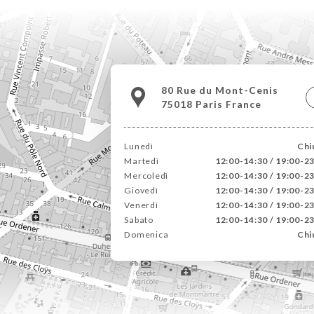
80 Rue du Mont-Cenis
75018 Paris France
Lunedì
Chi
Martedì
12:00-14:30 / 19:00-2
Mercoledì
12:00-14:30 / 19:00-2
Giovedì
12:00-14:30 / 19:00-2
Venerdì
12:00-14:30 / 19:00-2
Sabato
12:00-14:30 / 19:00-2
Domenica
Chi